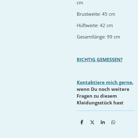
cm
Brustweite: 45 cm
Hüftweite: 42 cm
Gesamtlänge: 99 cm
RICHTIG GEMESSEN?
Kontaktiere mich gerne
,
wenn Du noch weitere
Fragen zu diesem
Kleidungsstück hast
T
T
T
T
e
e
e
e
i
i
i
i
l
l
l
l