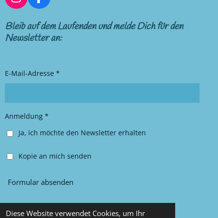
I
F
n
a
s
c
Bleib auf dem Laufenden und melde Dich für den
t
e
Newsletter an:
a
b
g
o
r
o
E-Mail-Adresse *
a
k
m
Anmeldung *
Ja, ich möchte den Newsletter erhalten
Kopie an mich senden
Formular absenden
Diese Website verwendet Cookies, um Ihr