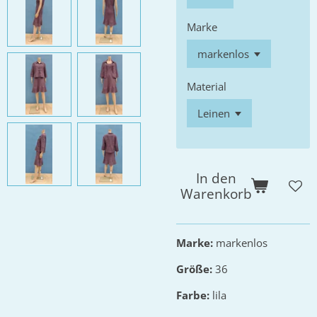
Marke
Material
In den
Warenkorb
Marke:
markenlos
Größe:
36
Farbe:
lila