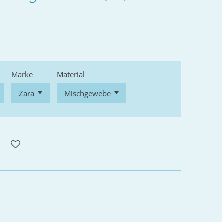
Marke
Material