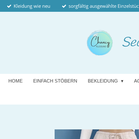
Kleidung wie neu
sorgfältig ausgewählte Einzelstü
Zum
Hauptinhalt
springen
Se
HOME
EINFACH STÖBERN
BEKLEIDUNG
A