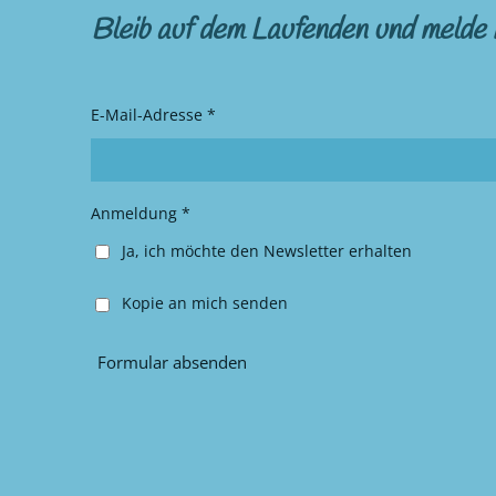
s
c
Bleib auf dem Laufenden und melde 
t
e
a
b
g
o
r
o
E-Mail-Adresse *
a
k
m
Anmeldung *
Ja, ich möchte den Newsletter erhalten
Kopie an mich senden
Formular absenden