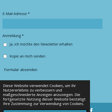
g
o
r
o
E-Mail-Adresse *
a
k
m
Anmeldung *
Ja, ich möchte den Newsletter erhalten
Kopie an mich senden
Formular absenden
Diese Website verwendet Cookies, um Ihr
© 2025 Chancy Kleidung
Nutzererlebnis zu verbessern und
maßgeschneiderte Anzeigen anzuzeigen. Die
Mit Unterstützung von
Webador
fortgesetzte Nutzung dieser Website bestätigt
Ihre Zustimmung zur Verwendung von Cookies.