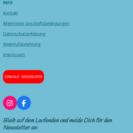
INFO
Kontakt
Allgemeine Geschäftsbedingungen
Datenschutzerklärung
Widerrufsbelehrung
Impressum
EINKAUF WIDERUFEN
I
F
n
a
s
c
Bleib auf dem Laufenden und melde Dich für den
t
e
Newsletter an:
a
b