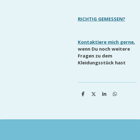
RICHTIG GEMESSEN?
Kontaktiere mich gerne
,
wenn Du noch weitere
Fragen zu dem
Kleidungsstück hast
T
T
T
T
e
e
e
e
i
i
i
i
l
l
l
l
e
e
e
e
n
n
n
n