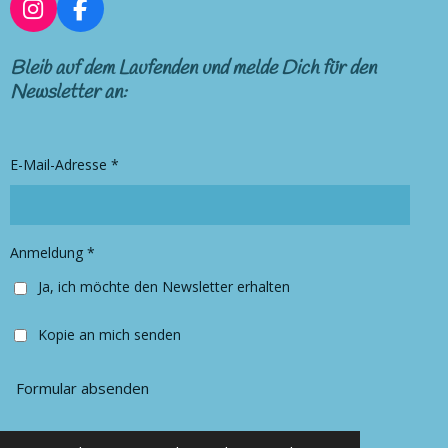
I
F
n
a
s
c
Bleib auf dem Laufenden und melde Dich für den
t
e
Newsletter an:
a
b
g
o
r
o
E-Mail-Adresse *
a
k
m
Anmeldung *
Ja, ich möchte den Newsletter erhalten
Kopie an mich senden
Formular absenden