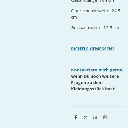
Gesamtlänge: 104 cm
Oberschenkelweite: 24,5
cm
Beinsaumweite: 15,5 cm
RICHTIG GEMESSEN?
Kontaktiere mich gerne
,
wenn Du noch weitere
Fragen zu dem
Kleidungsstück hast
T
T
T
T
e
e
e
e
i
i
i
i