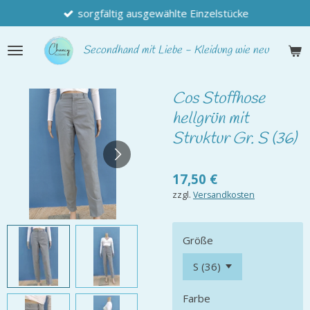
sorgfältig ausgewählte Einzelstücke
Zum
Hauptinhalt
springen
Secondhand
mit Liebe - Kleidung wie neu
Cos Stoffhose
hellgrün mit
Struktur Gr. S (36)
17,50 €
zzgl.
Versandkosten
Größe
Farbe