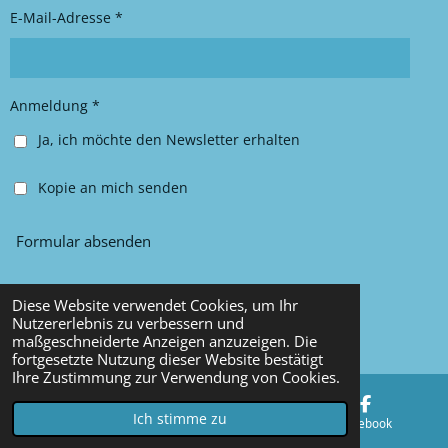
r
o
E-Mail-Adresse *
a
k
m
Anmeldung *
Ja, ich möchte den Newsletter erhalten
Kopie an mich senden
Formular absenden
Diese Website verwendet Cookies, um Ihr
© 2025 Chancy Kleidung
Nutzererlebnis zu verbessern und
maßgeschneiderte Anzeigen anzuzeigen. Die
Mit Unterstützung von
Webador
fortgesetzte Nutzung dieser Website bestätigt
Ihre Zustimmung zur Verwendung von Cookies.
Ich stimme zu
E-Mail
Karte
Facebook