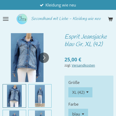
Kleidung wie neu
Zum
Hauptinhalt
springen
Secondhand
mit Liebe - Kleidung wie neu
Esprit Jeansjacke
blau Gr. XL (42)
25,00 €
zzgl.
Versandkosten
Größe
Farbe