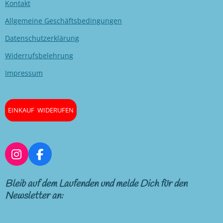
Kontakt
Allgemeine Geschäftsbedingungen
Datenschutzerklärung
Widerrufsbelehrung
Impressum
EINKAUF WIDERUFEN
I
F
n
a
s
c
Bleib auf dem Laufenden und melde Dich für den
t
e
Newsletter an:
a
b
g
o