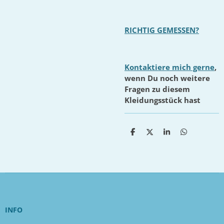
RICHTIG GEMESSEN?
Kontaktiere mich gerne
,
wenn Du noch weitere
Fragen zu diesem
Kleidungsstück hast
T
T
T
T
e
e
e
e
i
i
i
i
l
l
l
l
e
e
e
e
n
n
n
n
INFO