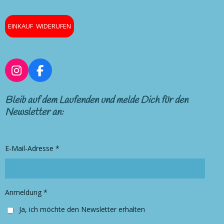
EINKAUF WIDERUFEN
I
F
n
a
s
c
Bleib auf dem Laufenden und melde Dich für den
t
e
Newsletter an:
a
b
g
o
r
o
E-Mail-Adresse *
a
k
m
Anmeldung *
Ja, ich möchte den Newsletter erhalten