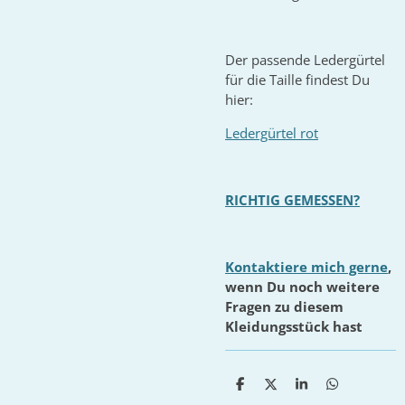
Der passende Ledergürtel
für die Taille findest Du
hier:
Ledergürtel rot
RICHTIG GEMESSEN?
Kontaktiere mich gerne
,
wenn Du noch weitere
Fragen zu diesem
Kleidungsstück hast
T
T
T
T
e
e
e
e