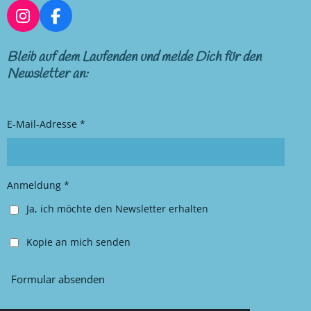
I
F
n
a
s
c
Bleib auf dem Laufenden und melde Dich für den
t
e
Newsletter an:
a
b
g
o
r
o
E-Mail-Adresse *
a
k
m
Anmeldung *
Ja, ich möchte den Newsletter erhalten
Kopie an mich senden
Formular absenden