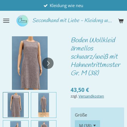
Kleidung wie neu
Zum
Hauptinhalt
springen
Secondhand
mit Liebe - Kleidung wie neu
Boden Wollkleid
ärmellos
schwarz/weiß mit
Hahnentrittmuster
Gr. M (38)
43,50 €
zzgl.
Versandkosten
Größe