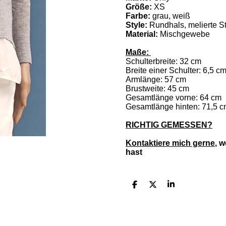
Größe:
XS
Farbe:
grau, weiß
Style:
Rundhals, melierte S
Material:
Mischgewebe
Maße:
Schulterbreite: 32 cm
Breite einer Schulter: 6,5 c
Armlänge: 57 cm
Brustweite: 45 cm
Gesamtlänge vorne: 64 cm
Gesamtlänge hinten: 71,5 
RICHTIG GEMESSEN?
Kontaktiere mich gerne
, 
hast
T
T
T
e
e
e
i
i
i
l
l
l
e
e
e