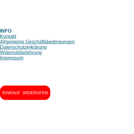
INFO
Kontakt
Allgemeine Geschäftsbedingungen
Datenschutzerklärung
Widerrufsbelehrung
Impressum
EINKAUF WIDERUFEN
I
F
n
a