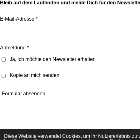
Bleib auf dem Laufenden und melde Dich für den Newslette
s
c
t
e
E-Mail-Adresse *
a
b
g
o
r
o
a
k
Anmeldung *
m
Ja, ich möchte den Newsletter erhalten
Kopie an mich senden
Formular absenden
Diese Website verwendet Cookies, um Ihr Nutzererlebnis zu