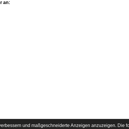
r an:
 verbessern und maßgeschneiderte Anzeigen anzuzeigen. Die fo