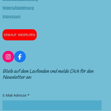
Widerrufsbelehrung
Impressum
EINKAUF WIDERUFEN
I
F
n
a
s
c
Bleib auf dem Laufenden und melde Dich für den
t
e
Newsletter an:
a
b
g
o
r
o
E-Mail-Adresse *
a
k
m