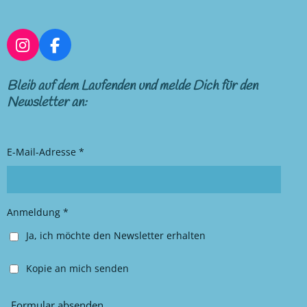
I
F
n
a
s
c
Bleib auf dem Laufenden und melde Dich für den
t
e
Newsletter an:
a
b
g
o
r
o
E-Mail-Adresse *
a
k
m
Anmeldung *
Ja, ich möchte den Newsletter erhalten
Kopie an mich senden
Formular absenden