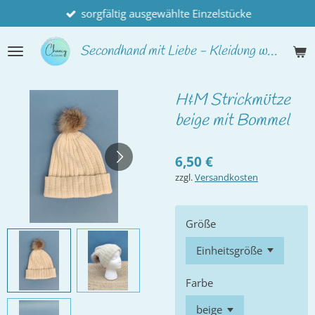
sorgfältig ausgewählte Einzelstücke
Zum
Hauptinhalt
springen
Secondhand
mit Liebe - Kleidung wie neu
H&M Strickmütze
beige mit Bommel
6,50 €
zzgl.
Versandkosten
Größe
Farbe