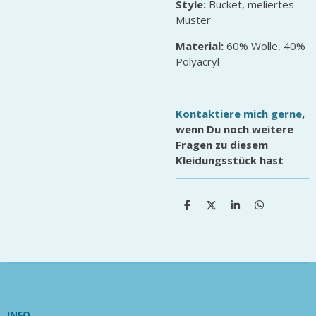
Style:
Bucket, meliertes
Muster
Material:
60% Wolle, 40%
Polyacryl
Kontaktiere mich gerne
,
wenn Du noch weitere
Fragen zu diesem
Kleidungsstück hast
T
T
T
T
e
e
e
e
i
i
i
i
l
l
l
l
e
e
e
e
n
n
n
n
INFO