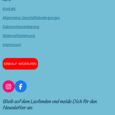
Kontakt
Allgemeine Geschäftsbedingungen
Datenschutzerklärung
Widerrufsbelehrung
Impressum
EINKAUF WIDERUFEN
I
F
n
a
s
c
Bleib auf dem Laufenden und melde Dich für den
t
e
Newsletter an:
a
b