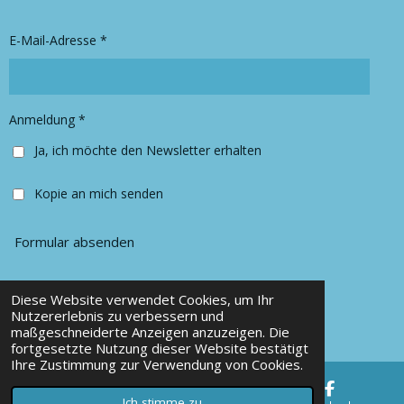
g
o
r
o
E-Mail-Adresse *
a
k
m
Anmeldung *
Ja, ich möchte den Newsletter erhalten
Kopie an mich senden
Formular absenden
Diese Website verwendet Cookies, um Ihr
© 2025 Chancy Kleidung
Nutzererlebnis zu verbessern und
maßgeschneiderte Anzeigen anzuzeigen. Die
Mit Unterstützung von
Webador
fortgesetzte Nutzung dieser Website bestätigt
Ihre Zustimmung zur Verwendung von Cookies.
Ich stimme zu