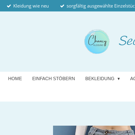
Kleidung wie neu
sorgfältig ausgewählte Einzelstü
Zum
Hauptinhalt
springen
Se
HOME
EINFACH STÖBERN
BEKLEIDUNG
A