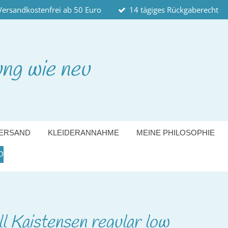
Versandkostenfrei ab 50 Euro
14 tägiges Rückgaberecht
ung wie neu
ERSAND
KLEIDERANNAHME
MEINE PHILOSOPHIE
O
ll Kaistensen regular low