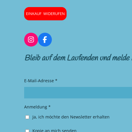
EINKAUF WIDERUFEN
I
F
n
a
s
c
Bleib auf dem Laufenden und melde 
t
e
a
b
g
o
r
o
E-Mail-Adresse *
a
k
m
Anmeldung *
Ja, ich möchte den Newsletter erhalten
Kopie an mich senden