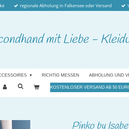
cke
regionale Abholung in Falkensee oder Versand
condhand
mit Liebe - Kleid
CCESSOIRES
RICHTIG MESSEN
ABHOLUNG UND V
KOSTENLOSER VERSAND AB 50 EUR
Pinko by Isabe