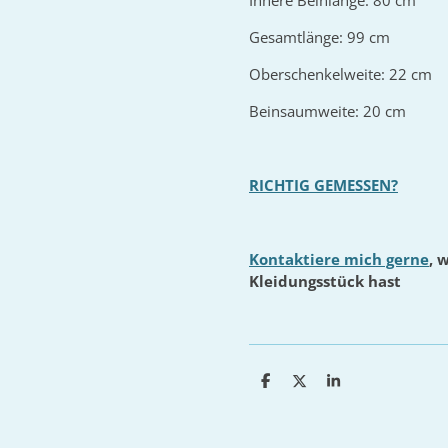
Innere Beinlänge: 80 cm
Gesamtlänge: 99 cm
Oberschenkelweite: 22 cm
Beinsaumweite: 20 cm
RICHTIG GEMESSEN?
Kontaktiere mich gerne
, 
Kleidungsstück hast
T
T
T
e
e
e
i
i
i
l
l
l
e
e
e