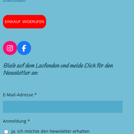
EINKAUF WIDERUFEN
I
F
n
a
s
c
Bleib auf dem Laufenden und melde Dich für den
t
e
Newsletter an:
a
b
g
o
r
o
E-Mail-Adresse *
a
k
m
Anmeldung *
Ja, ich möchte den Newsletter erhalten