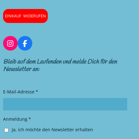
EINKAUF WIDERUFEN
I
F
n
a
s
c
Bleib auf dem Laufenden und melde Dich für den
t
e
Newsletter an:
a
b
g
o
r
o
E-Mail-Adresse *
a
k
m
Anmeldung *
Ja, ich möchte den Newsletter erhalten