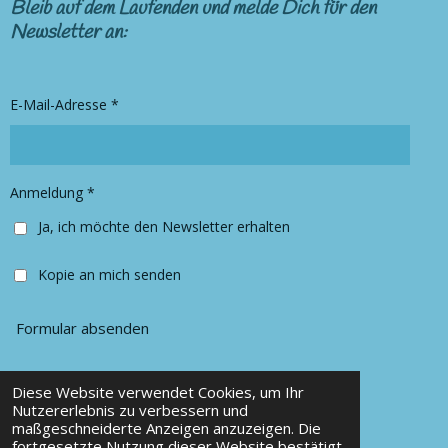
s
c
Bleib auf dem Laufenden und melde Dich für den
t
e
Newsletter an:
a
b
g
o
r
o
E-Mail-Adresse *
a
k
m
Anmeldung *
Ja, ich möchte den Newsletter erhalten
Kopie an mich senden
Formular absenden
Diese Website verwendet Cookies, um Ihr
© 2025 Chancy Kleidung
Nutzererlebnis zu verbessern und
maßgeschneiderte Anzeigen anzuzeigen. Die
Mit Unterstützung von
Webador
fortgesetzte Nutzung dieser Website bestätigt