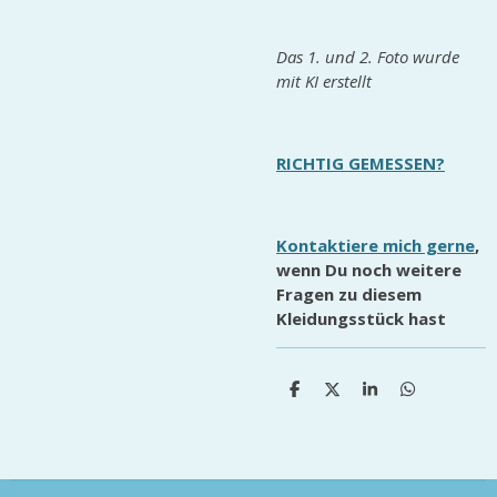
Das 1. und 2. Foto wurde
mit KI erstellt
RICHTIG GEMESSEN?
Kontaktiere mich gerne
,
wenn Du noch weitere
Fragen zu diesem
Kleidungsstück hast
T
T
T
T
e
e
e
e
i
i
i
i
l
l
l
l
e
e
e
e
n
n
n
n