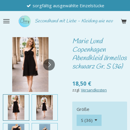
sorgfältig ausgewählte Einzelstücke
Zum
Hauptinhalt
springen
Secondhand
mit Liebe - Kleidung wie neu
Marie Lund
Copenhagen
Abendkleid ärmellos
schwarz Gr. S (36)
18,50 €
zzgl.
Versandkosten
Größe