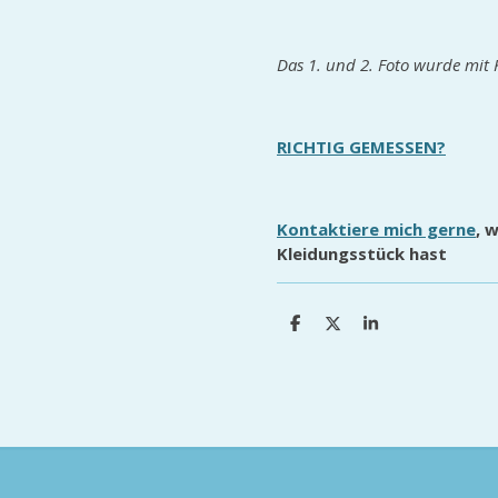
Das 1. und 2. Foto wurde mit KI
RICHTIG GEMESSEN?
Kontaktiere mich gerne
, 
Kleidungsstück hast
T
T
T
e
e
e
i
i
i
l
l
l
e
e
e
n
n
n