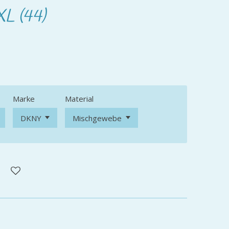
L (44)
Marke
Material