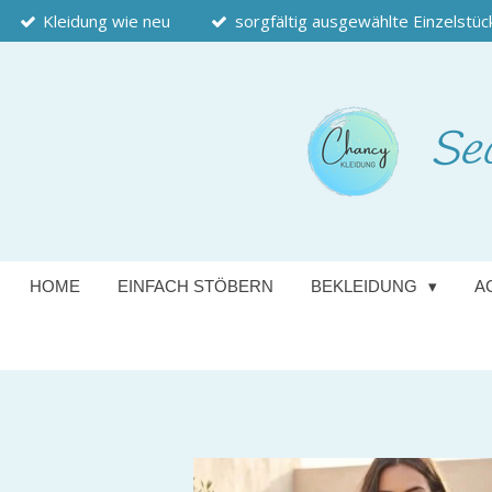
Kleidung wie neu
sorgfältig ausgewählte Einzelstüc
Zum
Hauptinhalt
springen
Se
HOME
EINFACH STÖBERN
BEKLEIDUNG
A