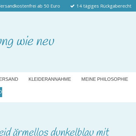
ersandkostenfrei ab 50 Euro
14 tägiges Rückgaberecht
ung wie neu
ERSAND
KLEIDERANNAHME
MEINE PHILOSOPHIE
O
d ärmellos dunkelblau mit