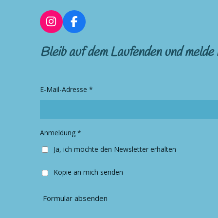
I
F
n
a
s
c
Bleib auf dem Laufenden und melde 
t
e
a
b
g
o
r
o
E-Mail-Adresse *
a
k
m
Anmeldung *
Ja, ich möchte den Newsletter erhalten
Kopie an mich senden
Formular absenden