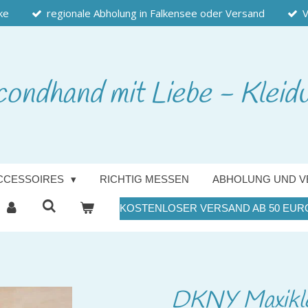
ke
regionale Abholung in Falkensee oder Versand
V
condhand
mit Liebe - Kleid
CCESSOIRES
RICHTIG MESSEN
ABHOLUNG UND V
KOSTENLOSER VERSAND AB 50 EUR
DKNY Maxiklei