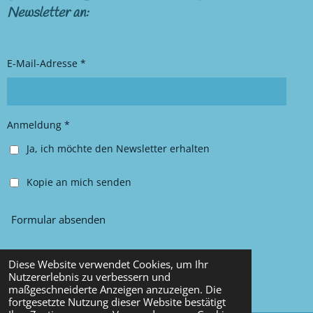
t
e
Newsletter an:
a
b
g
o
r
o
E-Mail-Adresse *
a
k
m
Anmeldung *
Ja, ich möchte den Newsletter erhalten
Kopie an mich senden
Formular absenden
Diese Website verwendet Cookies, um Ihr
© 2025 Chancy Kleidung
Nutzererlebnis zu verbessern und
maßgeschneiderte Anzeigen anzuzeigen. Die
Mit Unterstützung von
Webador
fortgesetzte Nutzung dieser Website bestätigt