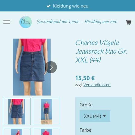
Kleidung wie neu
Zum
Hauptinhalt
springen
Secondhand
mit Liebe - Kleidung wie neu
Charles Vögele
Jeansrock blau Gr.
XXL (44)
15,50 €
zzgl.
Versandkosten
Größe
Farbe