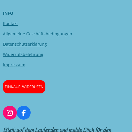
INFO
Kontakt
Allgemeine Geschäftsbedingungen
Datenschutzerklärung
Widerrufsbelehrung
Impressum
EINKAUF WIDERUFEN
I
F
n
a
s
c
Bleib auf dem Laufenden und melde Dich für den