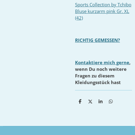
Sports Collection by Tchibo
Bluse kurzarm pink Gr. XL
(42)
RICHTIG GEMESSEN?
Kontaktiere mich gerne
,
wenn Du noch weitere
Fragen zu diesem
Kleidungsstück hast
T
T
T
T
e
e
e
e
i
i
i
i
l
l
l
l
e
e
e
e
n
n
n
n