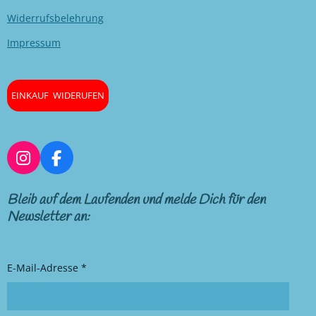
Widerrufsbelehrung
Impressum
EINKAUF WIDERUFEN
I
F
n
a
s
c
Bleib auf dem Laufenden und melde Dich für den
t
e
Newsletter an:
a
b
g
o
r
o
E-Mail-Adresse *
a
k
m