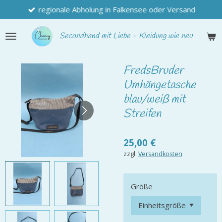
regionale Abholung in Falkensee oder Versand
Zum
Hauptinhalt
springen
Secondhand
mit Liebe - Kleidung wie neu
FredsBruder
Umhängetasche
blau/weiß mit
Streifen
25,00 €
zzgl.
Versandkosten
Größe