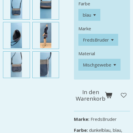
Farbe
Marke
Material
In den
Warenkorb
Marke:
FredsBruder
Farbe:
dunkelblau, blau,