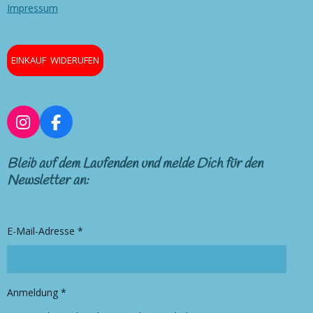
Impressum
EINKAUF WIDERUFEN
I
F
n
a
s
c
Bleib auf dem Laufenden und melde Dich für den
t
e
Newsletter an:
a
b
g
o
r
o
E-Mail-Adresse *
a
k
m
Anmeldung *