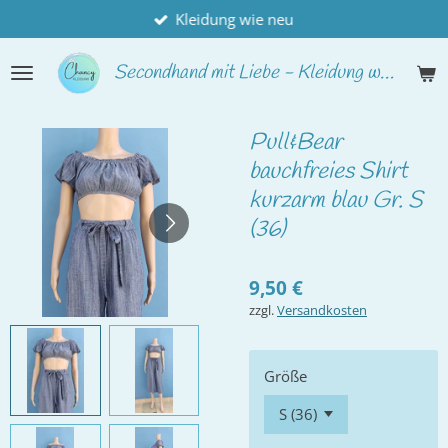
Kleidung wie neu
Zum
Hauptinhalt
springen
Secondhand
mit Liebe - Kleidung wie neu
Pull&Bear
bauchfreies Shirt
kurzarm blau Gr. S
(36)
9,50 €
zzgl.
Versandkosten
Größe