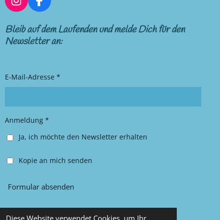
I
F
n
a
s
c
Bleib auf dem Laufenden und melde Dich für den
t
e
Newsletter an:
a
b
g
o
r
o
E-Mail-Adresse *
a
k
m
Anmeldung *
Ja, ich möchte den Newsletter erhalten
Kopie an mich senden
Formular absenden
Diese Website verwendet Cookies, um Ihr