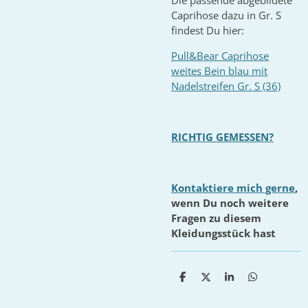
Die passende abgebildete
Caprihose dazu in Gr. S
findest Du hier:
Pull&Bear Caprihose
weites Bein blau mit
Nadelstreifen Gr. S (36)
RICHTIG GEMESSEN?
Kontaktiere mich gerne
,
wenn Du noch weitere
Fragen zu diesem
Kleidungsstück hast
T
T
T
T
e
e
e
e
i
i
i
i