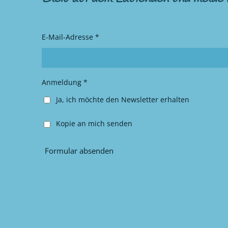
t
e
a
b
g
o
r
o
E-Mail-Adresse *
a
k
m
Anmeldung *
Ja, ich möchte den Newsletter erhalten
Kopie an mich senden
Formular absenden