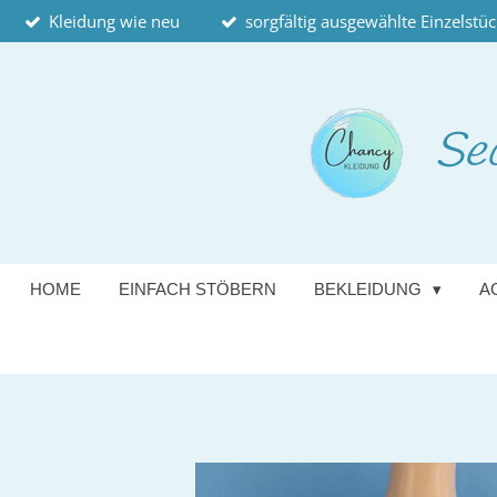
Kleidung wie neu
sorgfältig ausgewählte Einzelstü
Zum
Hauptinhalt
springen
Se
HOME
EINFACH STÖBERN
BEKLEIDUNG
A