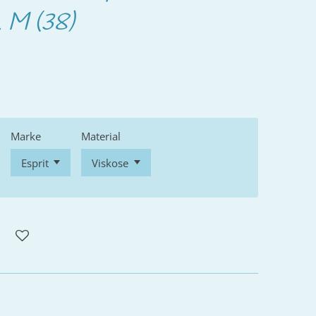
 M (38)
Marke
Material