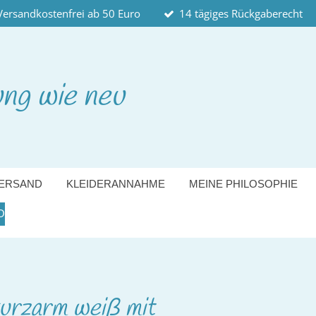
Versandkostenfrei ab 50 Euro
14 tägiges Rückgaberecht
ung wie neu
ERSAND
KLEIDERANNAHME
MEINE PHILOSOPHIE
O
kurzarm weiß mit