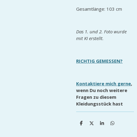
Gesamtlänge: 103 cm
Das 1. und 2. Foto wurde
mit KI erstellt.
RICHTIG GEMESSEN?
Kontaktiere mich gerne
,
wenn Du noch weitere
Fragen zu diesem
Kleidungsstück hast
T
T
T
T
e
e
e
e
i
i
i
i