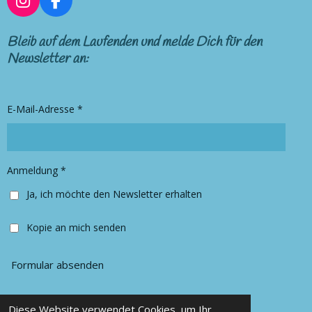
I
F
n
a
s
c
Bleib auf dem Laufenden und melde Dich für den
t
e
Newsletter an:
a
b
g
o
r
o
E-Mail-Adresse *
a
k
m
Anmeldung *
Ja, ich möchte den Newsletter erhalten
Kopie an mich senden
Formular absenden
Diese Website verwendet Cookies, um Ihr