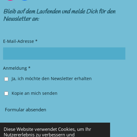
n
a
s
c
Bleib auf dem Laufenden und melde Dich für den
t
e
Newsletter an:
a
b
g
o
r
o
E-Mail-Adresse *
a
k
m
Anmeldung *
Ja, ich möchte den Newsletter erhalten
Kopie an mich senden
Formular absenden
Diese Website verwendet Cookies, um Ihr
© 2025 Chancy Kleidung
Nutzererlebnis zu verbessern und