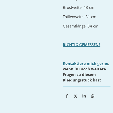
Brustweite: 43 cm
Taillenweite: 31 cm
Gesamtlänge: 84 cm
RICHTIG GEMESSEN?
Kontaktiere mich gerne
,
wenn Du noch weitere
Fragen zu diesem
Kleidungsstück hast
T
T
T
T
e
e
e
e
i
i
i
i
l
l
l
l
e
e
e
e