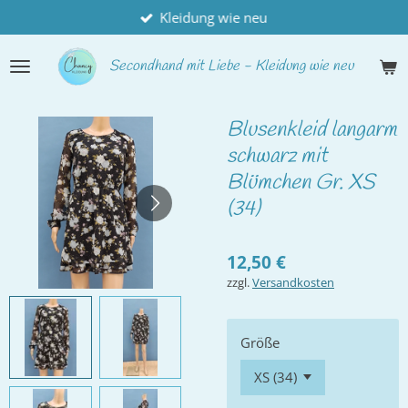
Kleidung wie neu
Zum
Hauptinhalt
springen
Secondhand
mit Liebe - Kleidung wie neu
Blusenkleid langarm
schwarz mit
Blümchen Gr. XS
(34)
12,50 €
zzgl.
Versandkosten
Größe