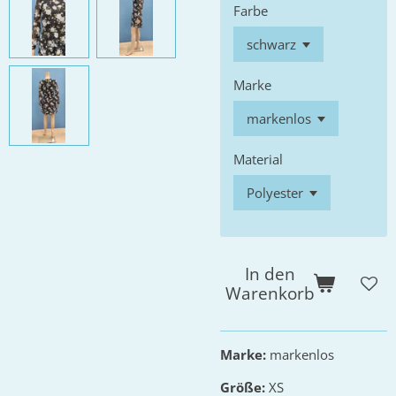
Farbe
Marke
Material
In den
Warenkorb
Marke:
markenlos
Größe:
XS