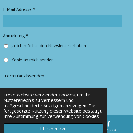
r
o
E-Mail-Adresse *
a
k
m
Anmeldung *
Ja, ich möchte den Newsletter erhalten
Kopie an mich senden
Formular absenden
Diese Website verwendet Cookies, um Ihr
© 2025 Chancy Kleidung
Nutzererlebnis zu verbessern und
maßgeschneiderte Anzeigen anzuzeigen. Die
Mit Unterstützung von
Webador
fortgesetzte Nutzung dieser Website bestätigt
Ihre Zustimmung zur Verwendung von Cookies.
Ich stimme zu
E-Mail
Karte
Facebook