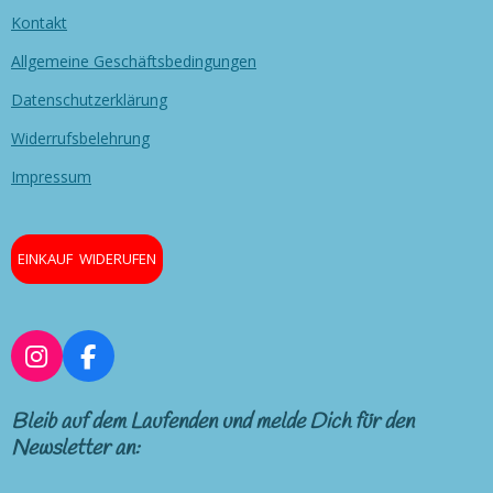
Kontakt
Allgemeine Geschäftsbedingungen
Datenschutzerklärung
Widerrufsbelehrung
Impressum
EINKAUF WIDERUFEN
I
F
n
a
s
c
Bleib auf dem Laufenden und melde Dich für den
t
e
Newsletter an:
a
b
g
o