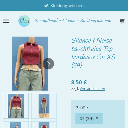
Kleidung wie neu
Zum
Hauptinhalt
springen
Secondhand
mit Liebe - Kleidung wie neu
Silence & Noise
bauchfreies Top
bordeaux Gr. XS
(34)
8,50 €
zzgl.
Versandkosten
Größe