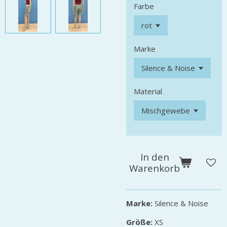
Farbe
Marke
Material
In den
Warenkorb
Marke:
Silence & Noise
Größe:
XS