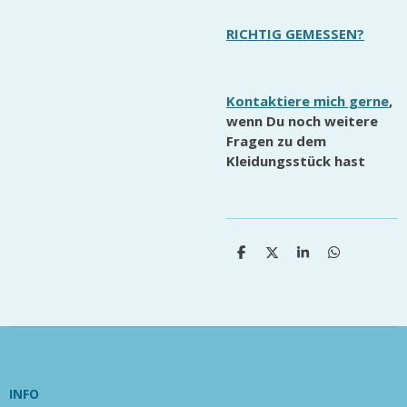
RICHTIG GEMESSEN?
Kontaktiere mich gerne
,
wenn Du noch weitere
Fragen zu dem
Kleidungsstück hast
T
T
T
T
e
e
e
e
i
i
i
i
l
l
l
l
e
e
e
e
n
n
n
n
INFO