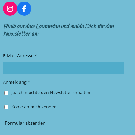
I
F
n
a
s
c
Bleib auf dem Laufenden und melde Dich für den
t
e
Newsletter an:
a
b
g
o
r
o
E-Mail-Adresse *
a
k
m
Anmeldung *
Ja, ich möchte den Newsletter erhalten
Kopie an mich senden
Formular absenden