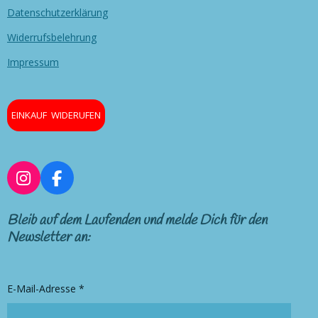
Datenschutzerklärung
Widerrufsbelehrung
Impressum
EINKAUF WIDERUFEN
I
F
n
a
s
c
Bleib auf dem Laufenden und melde Dich für den
t
e
Newsletter an:
a
b
g
o
r
o
E-Mail-Adresse *
a
k
m