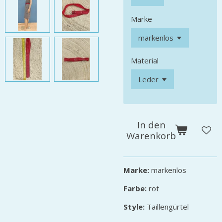
Marke
Material
In den
Warenkorb
Marke:
markenlos
Farbe:
rot
Style:
Taillengürtel