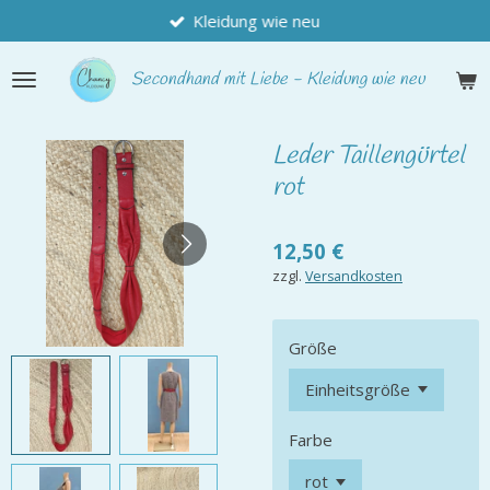
Kleidung wie neu
Zum
Hauptinhalt
springen
Secondhand
mit Liebe - Kleidung wie neu
Leder Taillengürtel
rot
12,50 €
zzgl.
Versandkosten
Größe
Farbe